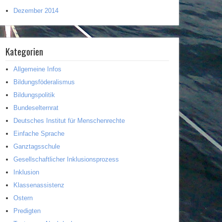
Dezember 2014
Kategorien
Allgemeine Infos
Bildungsföderalismus
Bildungspolitik
Bundeselternrat
Deutsches Institut für Menschenrechte
Einfache Sprache
Ganztagsschule
Gesellschaftlicher Inklusionsprozess
Inklusion
Klassenassistenz
Ostern
Predigten