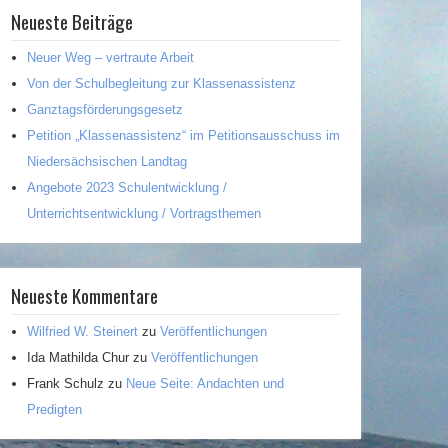
Neueste Beiträge
Neuer Weg – vertraute Arbeit
Von der Schulbegleitung zur Klassenassistenz
Ganztagsförderungsgesetz
Petition „Klassenassistenz“ im Petitionsausschuss im
Niedersächsischen Landtag
Angebote 2023 Schulentwicklung /
Unterrichtsentwicklung / Vortragsthemen
Neueste Kommentare
Wilfried W. Steinert
zu
Veröffentlichungen
Ida Mathilda Chur
zu
Veröffentlichungen
Frank Schulz
zu
Neue Seite: Andachten und
Predigten