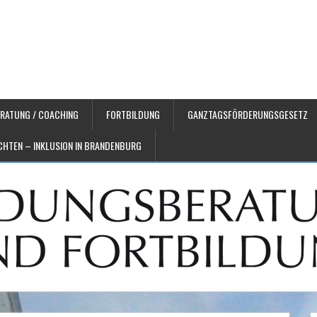
RATUNG / COACHING
FORTBILDUNG
GANZTAGSFÖRDERUNGSGESETZ
HTEN – INKLUSION IN BRANDENBURG