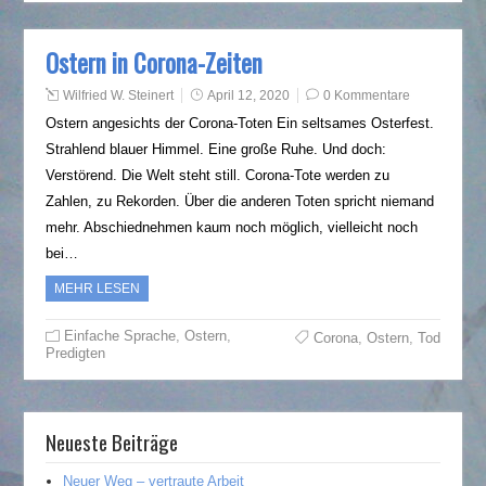
Ostern in Corona-Zeiten
Wilfried W. Steinert
April 12, 2020
0 Kommentare
Ostern angesichts der Corona-Toten Ein seltsames Osterfest.
Strahlend blauer Himmel. Eine große Ruhe. Und doch:
Verstörend. Die Welt steht still. Corona-Tote werden zu
Zahlen, zu Rekorden. Über die anderen Toten spricht niemand
mehr. Abschiednehmen kaum noch möglich, vielleicht noch
bei…
MEHR LESEN
Einfache Sprache
,
Ostern
,
Corona
,
Ostern
,
Tod
Predigten
Neueste Beiträge
Neuer Weg – vertraute Arbeit