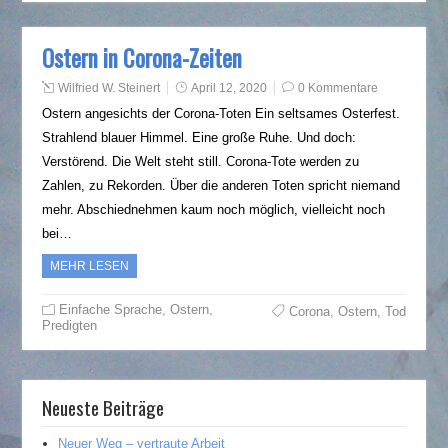
Ostern in Corona-Zeiten
Wilfried W. Steinert
April 12, 2020
0 Kommentare
Ostern angesichts der Corona-Toten Ein seltsames Osterfest.
Strahlend blauer Himmel. Eine große Ruhe. Und doch:
Verstörend. Die Welt steht still. Corona-Tote werden zu
Zahlen, zu Rekorden. Über die anderen Toten spricht niemand
mehr. Abschiednehmen kaum noch möglich, vielleicht noch
bei…
MEHR LESEN
Einfache Sprache
,
Ostern
,
Corona
,
Ostern
,
Tod
Predigten
Neueste Beiträge
Neuer Weg – vertraute Arbeit